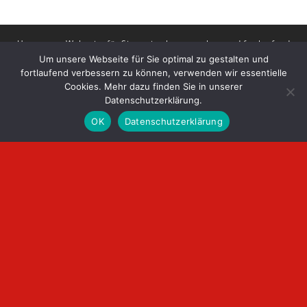
Um unsere Webseite für Sie optimal zu gestalten und fortlaufend
Um unsere Webseite für Sie optimal zu gestalten und
verbessern zu können, verwenden wir Cookies. Durch die weitere
fortlaufend verbessern zu können, verwenden wir essentielle
Nutzung der Webseite stimmen Sie der Verwendung von Cookies
Cookies. Mehr dazu finden Sie in unserer
zu.
Datenschutzerklärung.
Akzeptieren
Einstellungen
OK
Datenschutzerklärung
Vertrauen auch Sie dem Experten –
vereinbaren Sie einen Termin